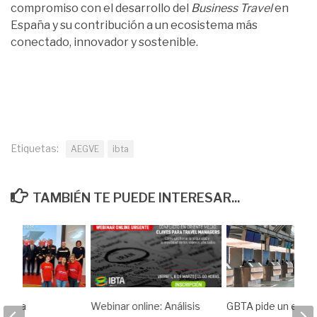
compromiso con el desarrollo del
Business Travel
en
España y su contribución a un ecosistema más
conectado, innovador y sostenible.
Etiquetas:
AEGVE
ibta
TAMBIÉN TE PUEDE INTERESAR...
e a la
Webinar online: Análisis
GBTA pide un enfo