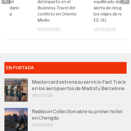
ión del
del impacto en el
equilibrado del EST
o Solidario
Business Travel del
alerta de riesgos p
Envera
conflicto en Oriente
los viajes de negoc
Medio
EE. UU.
25
09/03/2026
10/02/2026
EN PORTADA
Mastercard estrena su servicio Fast Track
en los aeropuertos de Madrid y Barcelona
28/07/2026
Radisson Collection abre su primer hotel
en Chengdu
28/07/2026