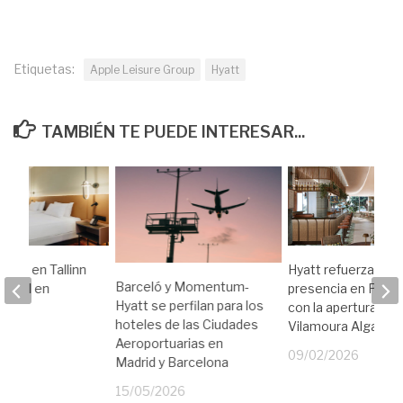
Etiquetas:
Apple Leisure Group
Hyatt
TAMBIÉN TE PUEDE INTERESAR...
gura en Tallinn
Hyatt refuerza su
Barceló y Momentum-
 hotel en
presencia en Portu
Hyatt se perfilan para los
con la apertura del
hoteles de las Ciudades
Vilamoura Algarve
25
Aeroportuarias en
09/02/2026
Madrid y Barcelona
15/05/2026