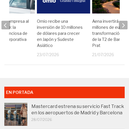
e de empresa al
Omio recibe una
Aena invertirá 153
xible: la
inversión de 10 millones
millones de euros e
n silenciosa de
de dólares para crecer
transformación int
dad corporativa
en Japón y Sudeste
de la T2 de Barcelo
Asiático
Prat
26
23/07/2026
21/07/2026
EN PORTADA
Mastercard estrena su servicio Fast Track
en los aeropuertos de Madrid y Barcelona
28/07/2026