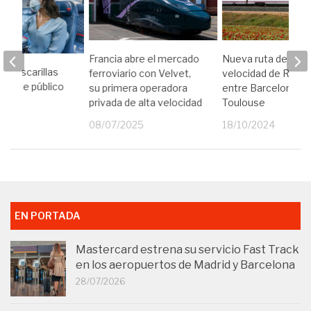
Francia abre el mercado
Nueva ruta de alta
as mascarillas
ferroviario con Velvet,
velocidad de Renfe
nsporte público
su primera operadora
entre Barcelona y
privada de alta velocidad
Toulouse
23
08/07/2025
18/10/2024
EN PORTADA
Mastercard estrena su servicio Fast Track
en los aeropuertos de Madrid y Barcelona
28/07/2026