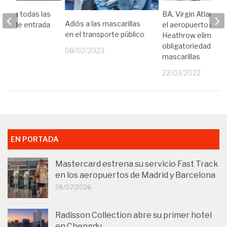
limina todas las
BA, Virgin Atlantic, 
Adiós a las mascarillas
ones de entrada
el aeropuerto de
en el transporte público
Heathrow eliminan 
22
obligatoriedad de l
08/02/2023
mascarillas
22/03/2022
EN PORTADA
Mastercard estrena su servicio Fast Track
en los aeropuertos de Madrid y Barcelona
28/07/2026
Radisson Collection abre su primer hotel
en Chengdu