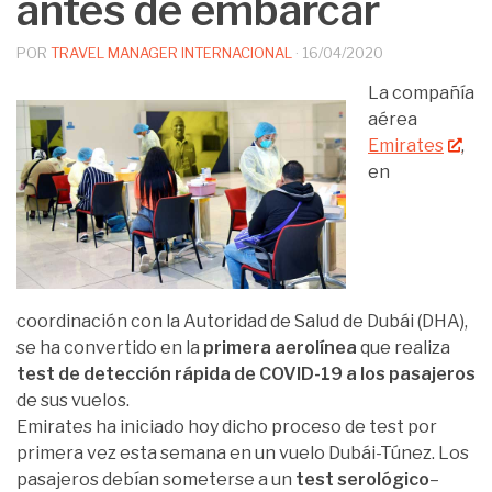
antes de embarcar
POR
TRAVEL MANAGER INTERNACIONAL
·
16/04/2020
La compañía
aérea
Emirates
,
en
coordinación con la Autoridad de Salud de Dubái (DHA),
se ha convertido en la
primera aerolínea
que realiza
test de detección rápida de COVID-19 a los pasajeros
de sus vuelos.
Emirates ha iniciado hoy dicho proceso de test por
primera vez esta semana en un vuelo Dubái-Túnez. Los
pasajeros debían someterse a un
test serológico
–