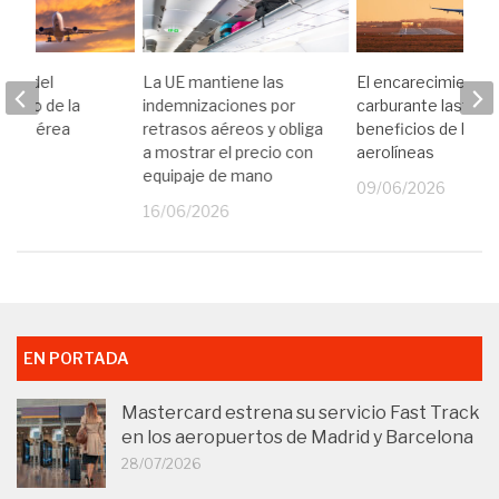
erte del
La UE mantiene las
El encarecimiento 
iento de la
indemnizaciones por
carburante lastra l
dad aérea
retrasos aéreos y obliga
beneficios de las
a mostrar el precio con
aerolíneas
equipaje de mano
26
09/06/2026
16/06/2026
EN PORTADA
Mastercard estrena su servicio Fast Track
en los aeropuertos de Madrid y Barcelona
28/07/2026