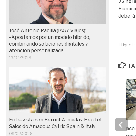
72 hora
Fiumici
deberá
José Antonio Padilla (IAG7 Viajes):
«Apostamos por un modelo híbrido,
combinando soluciones digitales y
Etiqueta
atención personalizada»
13/04/2026
TA
Entrevista con Bernat Armadas, Head of
Sales de Amadeus Cytric Spain & Italy
Eurostar eleva a cinco
09/02/2026