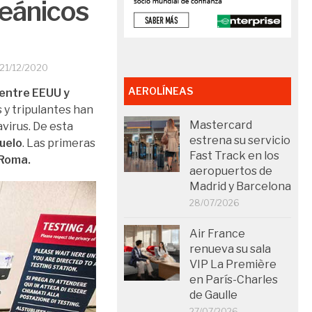
ceánicos
21/12/2020
AEROLÍNEAS
 entre EEUU y
s y tripulantes han
Mastercard
virus. De esta
estrena su servicio
vuelo
. Las primeras
Fast Track en los
-Roma.
aeropuertos de
Madrid y Barcelona
28/07/2026
Air France
renueva su sala
VIP La Première
en París-Charles
de Gaulle
27/07/2026