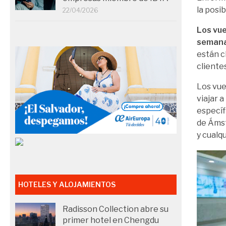
la posi
22/04/2026
Los vu
semana
están c
cliente
Los vue
viajar 
específ
de Ámst
y cualq
HOTELES Y ALOJAMIENTOS
Radisson Collection abre su
primer hotel en Chengdu