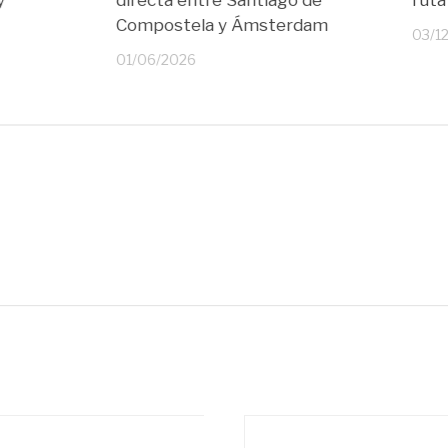
y
directa entre Santiago de
rut
Compostela y Ámsterdam
03/1
01/06/2026