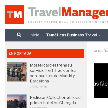
Debajo del contenido
Inicio
Temáticas Business Travel
AEROLÍN
EN PORTADA
Mastercard estrena su
servicio Fast Track en los
aeropuertos de Madrid y
Barcelona
28/07/2026
Radisson Collection abre su
primer hotel en Chengdu