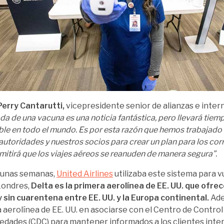
Perry Cantarutti,
vicepresidente senior de alianzas e intern
ada de una vacuna es una noticia fantástica, pero llevará tiem
ble en todo el mundo. Es por esta razón que hemos trabajad
 autoridades y nuestros socios para crear un plan para los cor
mitirá que los viajes aéreos se reanuden de manera segura”.
 unas semanas,
United Airlines
utilizaba este sistema para 
Londres,
Delta es la primera aerolínea de EE. UU. que ofrec
 sin cuarentena entre EE. UU. y la Europa continental.
Ade
 aerolínea de EE. UU. en asociarse con el Centro de Contro
dades (CDC) para mantener informados a los clientes inte