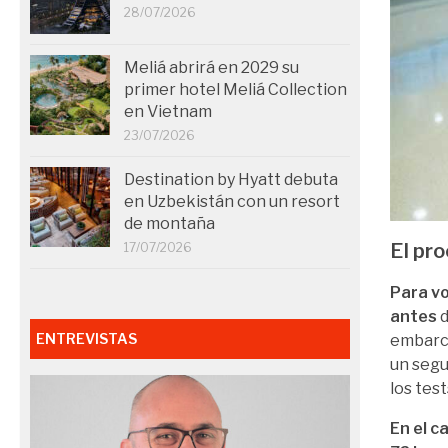
28/07/2026
Meliá abrirá en 2029 su
primer hotel Meliá Collection
en Vietnam
23/07/2026
Destination by Hyatt debuta
en Uzbekistán con un resort
de montaña
El pr
17/07/2026
Para v
antes
d
ENTREVISTAS
embarca
un segu
los test
En el c