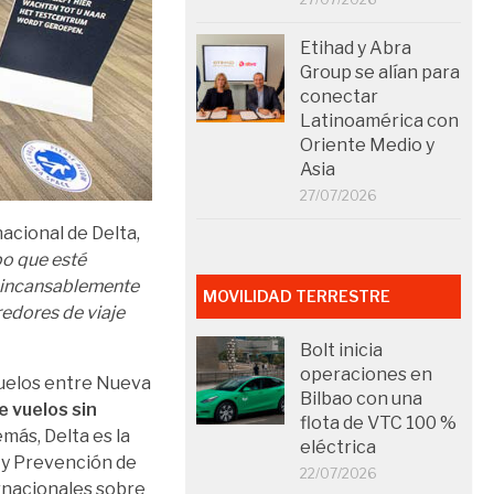
Etihad y Abra
Group se alían para
conectar
Latinoamérica con
Oriente Medio y
Asia
27/07/2026
acional de Delta,
po que esté
o incansablemente
MOVILIDAD TERRESTRE
redores de viaje
Bolt inicia
operaciones en
vuelos entre Nueva
Bilbao con una
e vuelos sin
flota de VTC 100 %
más, Delta es la
eléctrica
l y Prevención de
22/07/2026
rnacionales sobre