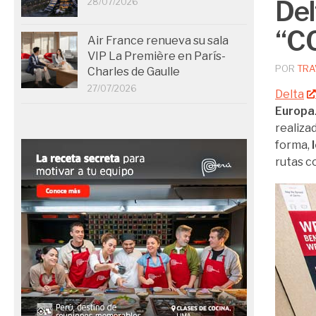
Del
28/07/2026
“CO
Air France renueva su sala
VIP La Première en París-
POR
TRA
Charles de Gaulle
27/07/2026
Delta
Europa
realiza
forma,
rutas c