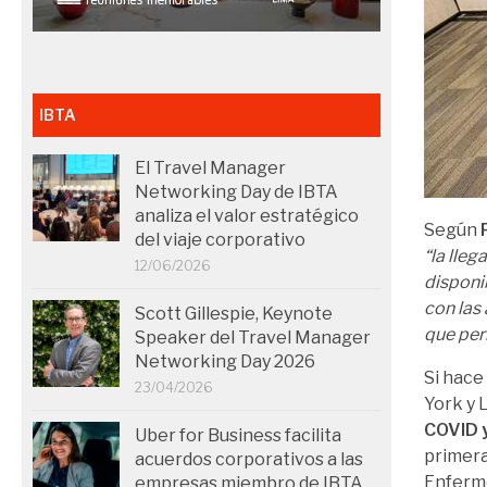
IBTA
El Travel Manager
Networking Day de IBTA
analiza el valor estratégico
Según
del viaje corporativo
“la lleg
12/06/2026
disponi
con las
Scott Gillespie, Keynote
que per
Speaker del Travel Manager
Networking Day 2026
Si hace
23/04/2026
York y 
COVID y
Uber for Business facilita
primera
acuerdos corporativos a las
Enferme
empresas miembro de IBTA