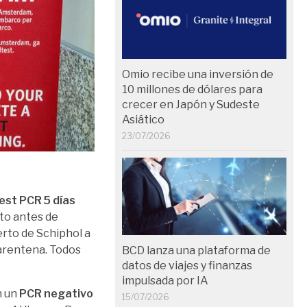
Omio recibe una inversión de
10 millones de dólares para
crecer en Japón y Sudeste
Asiático
23/07/2026
est PCR 5 días
sto antes de
erto de Schiphol a
uarentena. Todos
BCD lanza una plataforma de
datos de viajes y finanzas
impulsada por IA
n un
PCR negativo
15/07/2026