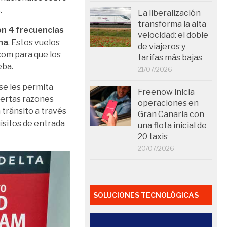
.
La liberalización
transforma la alta
n 4 frecuencias
velocidad: el doble
na
. Estos vuelos
de viajeros y
com para que los
tarifas más bajas
ueba.
21/07/2026
se les permita
Freenow inicia
ciertas razones
operaciones en
 tránsito a través
Gran Canaria con
isitos de entrada
una flota inicial de
20 taxis
20/07/2026
SOLUCIONES TECNOLÓGICAS