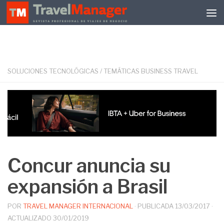
Debajo del contenido
SOLUCIONES TECNOLÓGICAS
/
TEMÁTICAS BUSINESS TRAVEL
Concur anuncia su
expansión a Brasil
POR
TRAVEL MANAGER INTERNACIONAL
· PUBLICADA
13/03/2017
·
ACTUALIZADO
30/01/2019