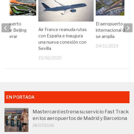
 aeropuerto
El aeropuerto
Air France reanuda rutas
nal de Beijing
internacional de 
con España e inaugura
 a operar
se amplía
una nueva conexión con
19
04/11/2019
Sevilla
15/06/2020
EN PORTADA
Mastercard estrena su servicio Fast Track
en los aeropuertos de Madrid y Barcelona
28/07/2026