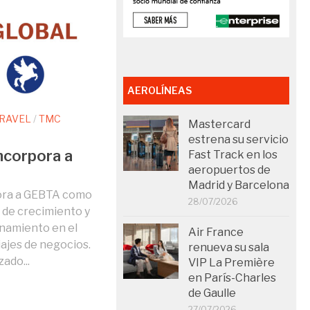
AEROLÍNEAS
TRAVEL
/
TMC
Mastercard
estrena su servicio
ncorpora a
Fast Track en los
aeropuertos de
Madrid y Barcelona
ora a GEBTA como
28/07/2026
 de crecimiento y
onamiento en el
Air France
ajes de negocios.
renueva su sala
ado...
VIP La Première
en París-Charles
de Gaulle
27/07/2026