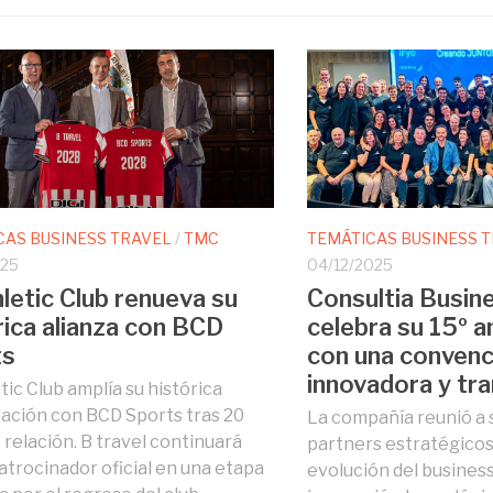
CAS BUSINESS TRAVEL
/
TMC
TEMÁTICAS BUSINESS 
025
04/12/2025
hletic Club renueva su
Consultia Busine
rica alianza con BCD
celebra su 15º a
ts
con una convenc
innovadora y tr
tic Club amplía su histórica
ación con BCD Sports tras 20
La compañía reunió a s
 relación. B travel continuará
partners estratégicos
trocinador oficial en una etapa
evolución del business 