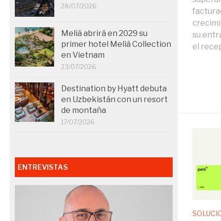
28/07/2026
factura
crecimi
Meliá abrirá en 2029 su
su entr
primer hotel Meliá Collection
el recep
en Vietnam
23/07/2026
Destination by Hyatt debuta
en Uzbekistán con un resort
de montaña
17/07/2026
ENTREVISTAS
SOLUCI