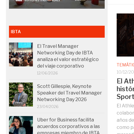
IBTA
El Travel Manager
Networking Day de IBTA
analiza el valor estratégico
TEMÁTI
del viaje corporativo
10/12/2
12/06/2026
El At
Scott Gillespie, Keynote
histó
Speaker del Travel Manager
Spor
Networking Day 2026
El Athle
23/04/2026
colabor
Uber for Business facilita
años de
acuerdos corporativos a las
como pa
empresas miembro de IBTA