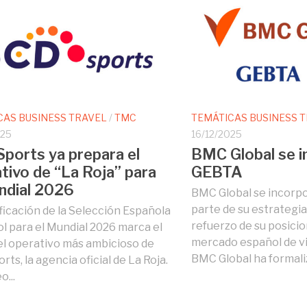
CAS BUSINESS TRAVEL
/
TMC
TEMÁTICAS BUSINESS 
025
16/12/2025
ports ya prepara el
BMC Global se i
tivo de “La Roja” para
GEBTA
ndial 2026
BMC Global se incorp
parte de su estrategia
ificación de la Selección Española
refuerzo de su posici
ol para el Mundial 2026 marca el
mercado español de vi
del operativo más ambicioso de
BMC Global ha formaliz
ts, la agencia oficial de La Roja.
o...