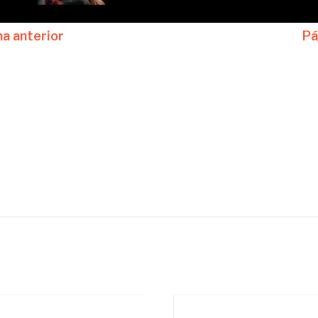
na anterior
Pá