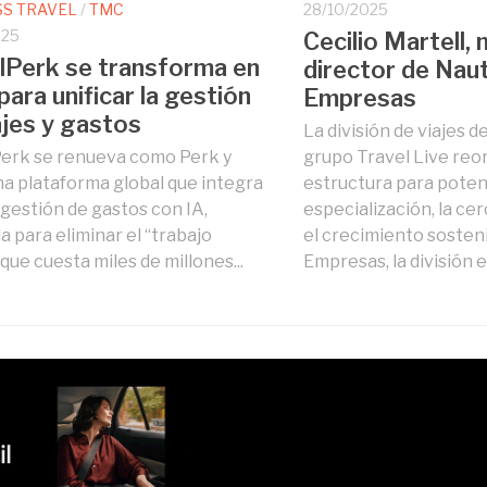
SS TRAVEL
/
TMC
28/10/2025
025
Cecilio Martell,
lPerk se transforma en
director de Naut
para unificar la gestión
Empresas
ajes y gastos
La división de viajes 
erk se renueva como Perk y
grupo Travel Live reo
na plataforma global que integra
estructura para potenc
y gestión de gastos con IA,
especialización, la cer
a para eliminar el “trabajo
el crecimiento sosteni
que cuesta miles de millones...
Empresas, la división e