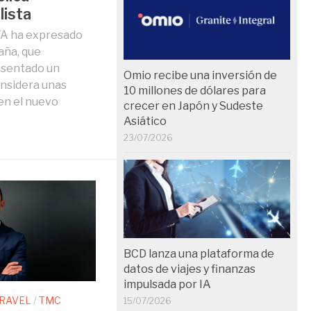
lista
TA ha expresado
aña, que
esentado un
Omio recibe una inversión de
onsidera unas
10 millones de dólares para
en el nuevo
crecer en Japón y Sudeste
Asiático
23/07/2026
BCD lanza una plataforma de
datos de viajes y finanzas
impulsada por IA
TRAVEL
/
TMC
15/07/2026