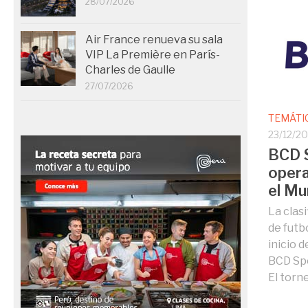
28/07/2026
Air France renueva su sala
VIP La Première en París-
Charles de Gaulle
27/07/2026
TEMÁTI
23/12/2
BCD S
opera
el Mu
La clas
de futb
inicio 
BCD Spor
El torne