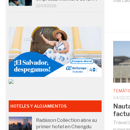
marcada
22/04/2026
TEMÁTI
04/12/2
Nauta
HOTELES Y ALOJAMIENTOS
fact
Radisson Collection abre su
Travel 
primer hotel en Chengdu
superan