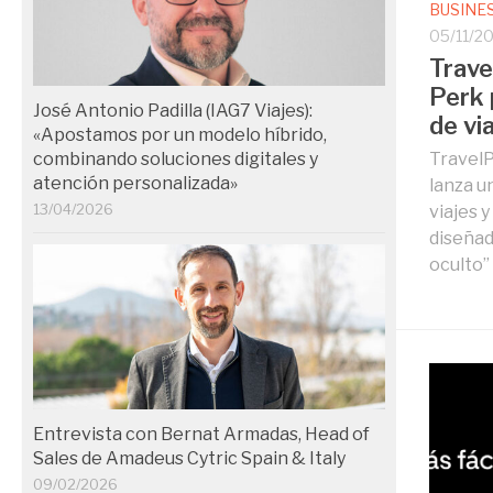
BUSINE
05/11/2
Trave
Perk 
José Antonio Padilla (IAG7 Viajes):
de vi
«Apostamos por un modelo híbrido,
combinando soluciones digitales y
TravelP
atención personalizada»
lanza u
13/04/2026
viajes 
diseñad
oculto” 
Entrevista con Bernat Armadas, Head of
Sales de Amadeus Cytric Spain & Italy
09/02/2026