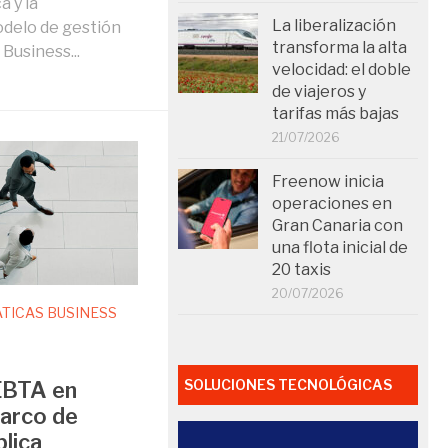
 y la
La liberalización
odelo de gestión
transforma la alta
Business...
velocidad: el doble
de viajeros y
tarifas más bajas
21/07/2026
Freenow inicia
operaciones en
Gran Canaria con
una flota inicial de
20 taxis
20/07/2026
TICAS BUSINESS
SOLUCIONES TECNOLÓGICAS
EBTA en
arco de
lica