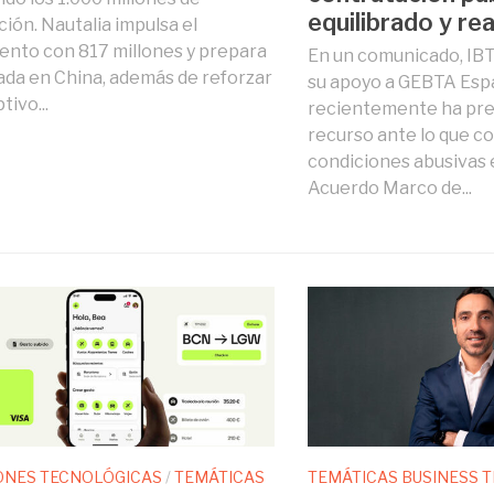
equilibrado y rea
ción. Nautalia impulsa el
ento con 817 millones y prepara
En un comunicado, IB
ada en China, además de reforzar
su apoyo a GEBTA Esp
tivo...
recientemente ha pr
recurso ante lo que c
condiciones abusivas 
Acuerdo Marco de...
ONES TECNOLÓGICAS
/
TEMÁTICAS
TEMÁTICAS BUSINESS 