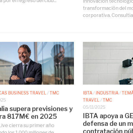
 por el regreso del club...
innovación tecnológica
transformación del m
corporativa. Consultia 
CAS BUSINESS TRAVEL
/
TMC
IBTA
/
INDUSTRIA
/
TEMÁ
025
TRAVEL
/
TMC
05/11/2025
lia supera previsiones y
IBTA apoya a G
ura 817M€ en 2025
defensa de un m
Live cierra su primer año
contratación púb
do los 1.000 millones de