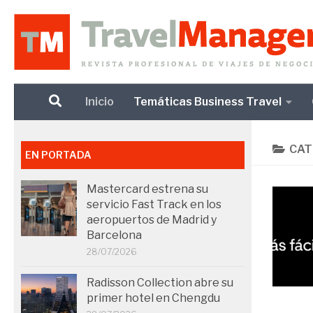
Debajo del contenido
Inicio
Temáticas Business Travel
CAT
EN PORTADA
Mastercard estrena su
servicio Fast Track en los
aeropuertos de Madrid y
Barcelona
28/07/2026
Radisson Collection abre su
primer hotel en Chengdu