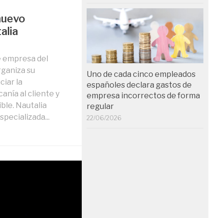
 nuevo
alia
de empresa del
rganiza su
Uno de cada cinco empleados
iar la
españoles declara gastos de
canía al cliente y
empresa incorrectos de forma
ble. Nautalia
regular
specializada...
22/06/2026