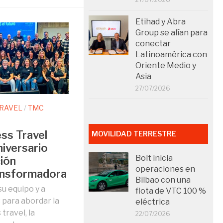
Etihad y Abra
Group se alían para
conectar
Latinoamérica con
Oriente Medio y
Asia
27/07/2026
TRAVEL
/
TMC
ss Travel
MOVILIDAD TERRESTRE
niversario
Bolt inicia
ión
operaciones en
ansformadora
Bilbao con una
u equipo y a
flota de VTC 100 %
 para abordar la
eléctrica
travel, la
22/07/2026