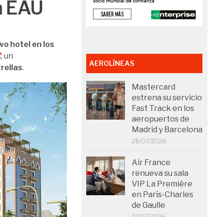
en EAU
o hotel en los
, un
AEROLÍNEAS
rellas
.
Mastercard
estrena su servicio
Fast Track en los
aeropuertos de
Madrid y Barcelona
28/07/2026
Air France
renueva su sala
VIP La Première
en París-Charles
de Gaulle
27/07/2026