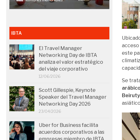
IBTA
Ubicado
acceso 
El Travel Manager
este pa
Networking Day de IBTA
climati
analiza el valor estratégico
capacid
del viaje corporativo
12/06/2026
Se trat
arábico
Scott Gillespie, Keynote
Beirut
Speaker del Travel Manager
asiático
Networking Day 2026
23/04/2026
Uber for Business facilita
acuerdos corporativos a las
empresas miembro de IBTA