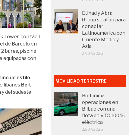
Etihad y Abra
Group se alían para
conectar
Latinoamérica con
k Tower, con fácil
Oriente Medio y
tel de Barceló en
Asia
 2 bares, piscina
27/07/2026
 equipadas con
ismo de estilo
MOVILIDAD TERRESTRE
te libanés
Beit
a y del sudeste
Bolt inicia
operaciones en
Bilbao con una
flota de VTC 100 %
eléctrica
22/07/2026