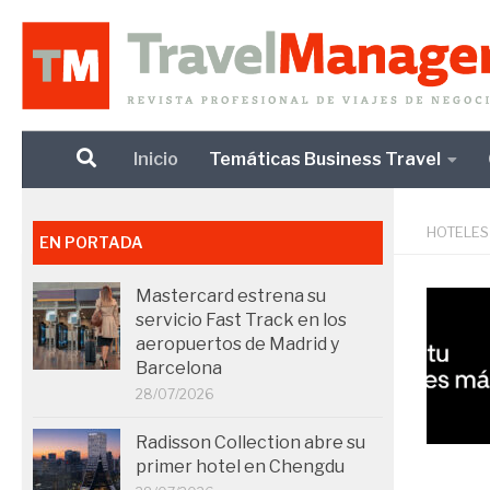
Debajo del contenido
Inicio
Temáticas Business Travel
HOTELES
EN PORTADA
Mastercard estrena su
servicio Fast Track en los
aeropuertos de Madrid y
Barcelona
28/07/2026
Radisson Collection abre su
primer hotel en Chengdu