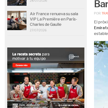
Bar
28/07/2026
POR
TRA
Air France renueva su sala
VIP La Première en París-
El próx
Charles de Gaulle
Emirat
27/07/2026
estable