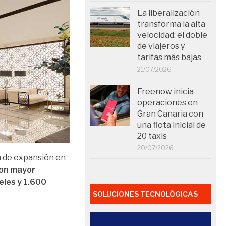
La liberalización
transforma la alta
velocidad: el doble
de viajeros y
tarifas más bajas
21/07/2026
Freenow inicia
operaciones en
Gran Canaria con
una flota inicial de
20 taxis
20/07/2026
a de expansión en
con mayor
eles y 1.600
SOLUCIONES TECNOLÓGICAS