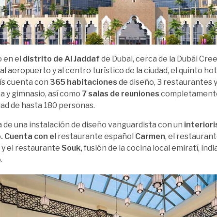
 en el
distrito de Al Jaddaf
de Dubai, cerca de la Dubái Cree
al aeropuerto y al centro turístico de la ciudad, el quinto ho
ís cuenta con
365 habitaciones
de diseño, 3 restaurantes y
za y gimnasio, así como
7 salas de reuniones
completamente
ad de hasta 180 personas.
a de una instalación de diseño vanguardista con un
interior
. Cuenta con e
l restaurante español
Carmen
, el restauran
y
y el restaurante
Souk,
fusión de la cocina local emiratí, indi
.