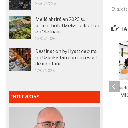
28/07/2026
Etiqueta
Meliá abrirá en 2029 su
primer hotel Meliá Collection
TA
en Vietnam
23/07/2026
Destination by Hyatt debuta
en Uzbekistán con un resort
de montaña
17/07/2026
Barceló Sevilla Renac
impulsa el turismo MI
ENTREVISTAS
proyecto Art Hub
26/03/2025