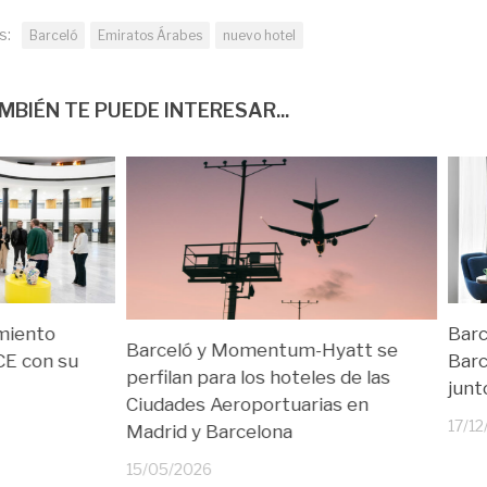
s:
Barceló
Emiratos Árabes
nuevo hotel
MBIÉN TE PUEDE INTERESAR...
imiento
Barc
Barceló y Momentum-Hyatt se
CE con su
Barc
perfilan para los hoteles de las
junt
Ciudades Aeroportuarias en
17/1
Madrid y Barcelona
15/05/2026