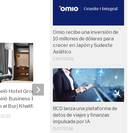
Omio recibe una inversión de
10 millones de dólares para
crecer en Japón y Sudeste
Asiático
23/07/2026
eló Hotel Group abre
Barceló refuerza su ap
eló Business Bay Dubái
México con dos nuevos
o al Burj Khalifa
urbanos
BCD lanza una plataforma de
datos de viajes y finanzas
2/2025
03/12/2025
impulsada por IA
15/07/2026