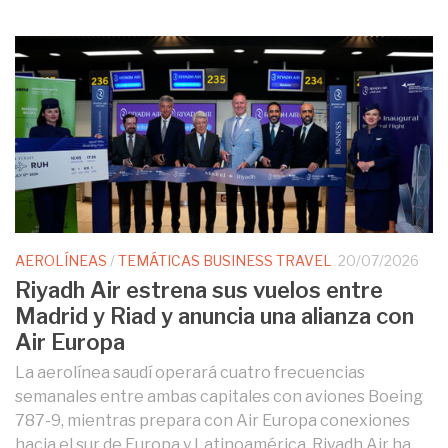
AEROLÍNEAS
/
TEMÁTICAS BUSINESS TRAVEL
20/07/2026
Riyadh Air estrena sus vuelos entre
Madrid y Riad y anuncia una alianza con
Air Europa
La aerolínea saudí operará cuatro frecuencias
semanales entre ambas capitales con aviones Boeing
787-9, mientras prepara con Air Europa conexiones
hacia el sur de Europa y Latinoamérica. Riyadh Air ha...