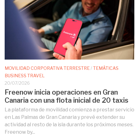
MOVILIDAD CORPORATIVA TERRESTRE
/
TEMÁTICAS
BUSINESS TRAVEL
20/07/2026
Freenow inicia operaciones en Gran
Canaria con una flota inicial de 20 taxis
La plataforma de movilidad comienza a prestar servicio
en Las Palmas de Gran Canaria y prevé extender su
actividad al resto de la isla durante los próximos meses.
Freenow by...