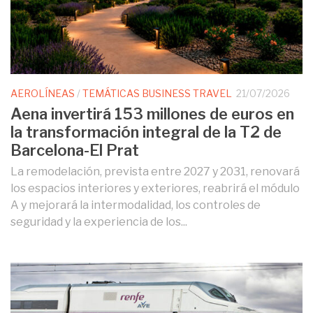
AEROLÍNEAS
/
TEMÁTICAS BUSINESS TRAVEL
21/07/2026
Aena invertirá 153 millones de euros en
la transformación integral de la T2 de
Barcelona-El Prat
La remodelación, prevista entre 2027 y 2031, renovará
los espacios interiores y exteriores, reabrirá el módulo
A y mejorará la intermodalidad, los controles de
seguridad y la experiencia de los...