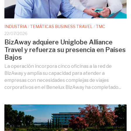
INDUSTRIA
/
TEMÁTICAS BUSINESS TRAVEL
/
TMC
22/07/2026
BizAway adquiere Uniglobe Alliance
Travel y refuerza su presencia en Países
Bajos
La operación incorpora cinco oficinas a la red de
BizAway y amplía su capacidad para atender a
empresas con necesidades complejas de viajes
corporativos en el Benelux BizAway ha completado...