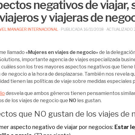
ectos negativos de viajar,
 viajeros y viajeras de nego
VEL MANAGER INTERNACIONAL
· PUBLICADA
16/11/2018
· ACTUALIZADO
rme llamado
«Mujeres en viajes de negocio»
de la delegació
Solutions, importante agencia de viajes especializada busine
 cuáles son los tres mayores aspectos negativos que tiene l
s de negocio a la hora de desplazarse. También nos revela qu
lidad tienen las políticas de viaje sobre medidas especiales p
io
desvela que ambos géneros tienen pensamientos similar
s de los viajes de negocio que
NO
les gustan.
ctos que NO gustan de los viajes de 
mer aspecto negativo de viajar por negocios:
Estar l