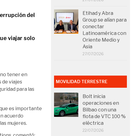
Etihad y Abra
terrupción del
Group se alían para
conectar
Latinoamérica con
ue viajar solo
Oriente Medio y
Asia
27/07/2026
 no tener en
s de viajes
MOVILIDAD TERRESTRE
uridad para las
Bolt inicia
operaciones en
 que es importante
Bilbao con una
 un acuerdo
flota de VTC 100 %
las mujeres.
eléctrica
22/07/2026
tions, comentó: