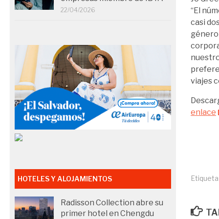
“El núm
22/04/2026
casi do
género 
corpora
nuestro
prefere
viajes 
Descarg
enlace
Etiqueta
HOTELES Y ALOJAMIENTOS
Radisson Collection abre su
TA
primer hotel en Chengdu