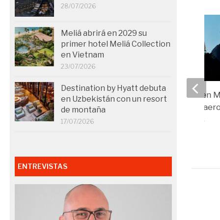
28/07/2026
Meliá abrirá en 2029 su
primer hotel Meliá Collection
en Vietnam
23/07/2026
Destination by Hyatt debuta
Riesgo operativo en M
en Uzbekistán con un resort
bloqueos, tensión aer
de montaña
y revisión de viajes
17/07/2026
empresariales
25/02/2026
ENTREVISTAS