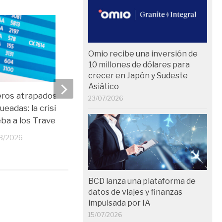
Omio recibe una inversión de
10 millones de dólares para
crecer en Japón y Sudeste
Asiático
eros atrapados y rutas
Oriente Medio pone a p
23/07/2026
ueadas: la crisis que pone a
resiliencia del business
ba a los Travel Managers
04/03/2026
3/2026
BCD lanza una plataforma de
datos de viajes y finanzas
impulsada por IA
15/07/2026