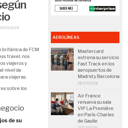
 según
cio
24/01/2019
AEROLÍNEAS
n británica de FCM
Mastercard
ss travel, nos
estrena su servicio
os viajeros y
Fast Track en los
é nivel de
aeropuertos de
Madrid y Barcelona
ara viajeras.
28/07/2026
es sobre los
Air France
renueva su sala
negocio
VIP La Première
en París-Charles
ejos de su
de Gaulle
27/07/2026