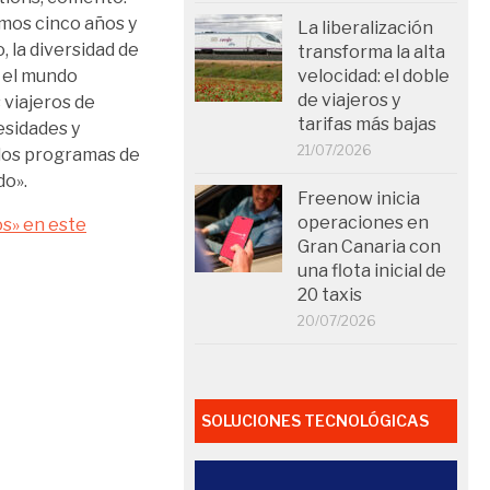
imos cinco años y
La liberalización
, la diversidad de
transforma la alta
 el mundo
velocidad: el doble
de viajeros y
 viajeros de
tarifas más bajas
esidades y
21/07/2026
 los programas de
do».
Freenow inicia
operaciones en
os» en este
Gran Canaria con
una flota inicial de
20 taxis
20/07/2026
SOLUCIONES TECNOLÓGICAS