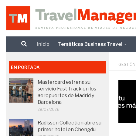
Debajo del contenido
Inicio
Temáticas Business Travel
GESTIÓN
EN PORTADA
Mastercard estrena su
servicio Fast Track en los
aeropuertos de Madrid y
Barcelona
28/07/2026
Radisson Collection abre su
primer hotel en Chengdu