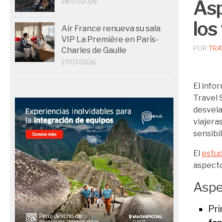
Asp
28/07/2026
los
Air France renueva su sala
VIP La Première en París-
POR
TRA
Charles de Gaulle
27/07/2026
El info
Travel 
desvela
viajera
sensibi
El
estud
aspecto
Aspe
Pri