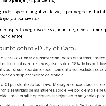
ilia o pareja
(72 por ciento)
undo aspecto negativo de viajar por negocios:
La in
abajo
(38 por ciento)
cer aspecto negativo de viajar por negocios:
Tener q
 por ciento)
punte sobre «Duty of Care»
 of care» o «
Deber de Protección»
de las empresas, parece
as diferencias entre sexos, al ser solo el 18% de las política
tivos, las que abordan específicamente necesidades de seg
doras en desplazamiento de trabajo.
el 61 por ciento de los Travel Managers encuestados cree
rar la seguridad de las mujeres, solo el 44 por ciento tiene
cido para permitir opciones de alojamiento amigables para 
nfield, gerente general del Reino Unido en FCM Travel Solu