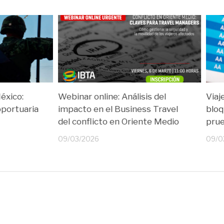
éxico:
Webinar online: Análisis del
Viaj
oportuaria
impacto en el Business Travel
bloq
del conflicto en Oriente Medio
prue
09/03/2026
09/0