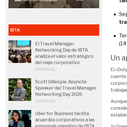
fam
Seg
tr
IBTA
Ter
(14
El Travel Manager
Networking Day de IBTA
Un a
analiza el valor estratégico
del viaje corporativo
El «Duty
12/06/2026
cuenta l
Scott Gillespie, Keynote
corpora
Speaker del Travel Manager
trabaja
Networking Day 2026
Aunque 
23/04/2026
conside
Uber for Business facilita
estable
acuerdos corporativos a las
empresas miembro de IBTA
Jo Gree