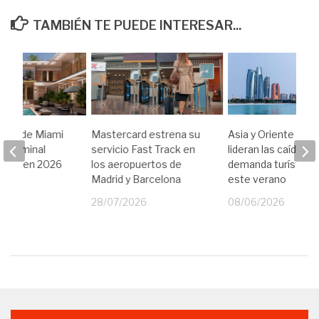
TAMBIÉN TE PUEDE INTERESAR...
erto de Miami
Mastercard estrena su
Asia y Oriente Med
a terminal
servicio Fast Track en
lideran las caídas de
e lujo en 2026
los aeropuertos de
demanda turística 
Madrid y Barcelona
este verano
25
28/07/2026
08/06/2026