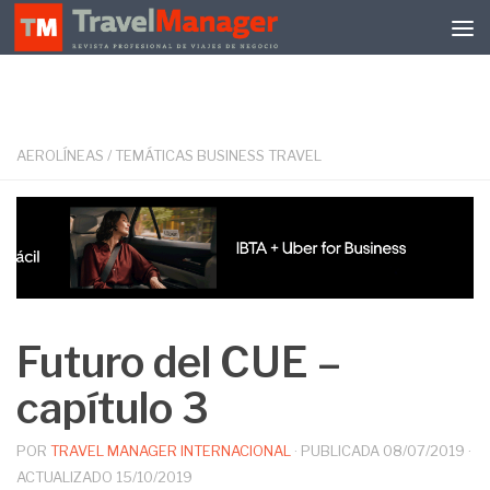
Debajo del contenido
AEROLÍNEAS
/
TEMÁTICAS BUSINESS TRAVEL
Futuro del CUE –
capítulo 3
POR
TRAVEL MANAGER INTERNACIONAL
· PUBLICADA
08/07/2019
·
ACTUALIZADO
15/10/2019