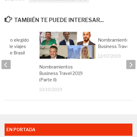
TAMBIÉN TE PUEDE INTERESAR...
ureiro elegido
Nombramientos
tor de viajes
Business Travel 20
vos de Brasil
12/07/2019
19
Nombramientos
Business Travel 2019
(Parte II)
10/10/2019
EN PORTADA