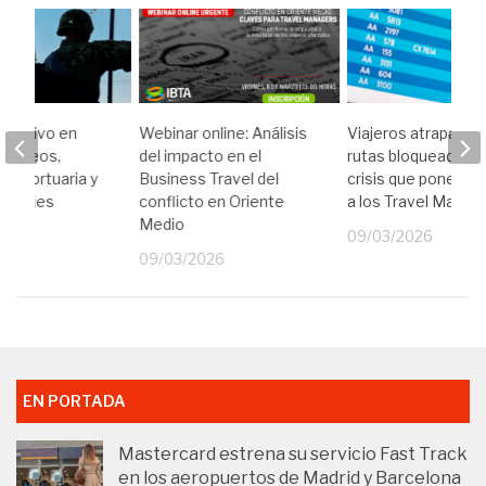
perativo en
Webinar online: Análisis
Viajeros atrapados
loqueos,
del impacto en el
rutas bloqueadas: l
eroportuaria y
Business Travel del
crisis que pone a p
e viajes
conflicto en Oriente
a los Travel Manag
iales
Medio
09/03/2026
26
09/03/2026
EN PORTADA
Mastercard estrena su servicio Fast Track
en los aeropuertos de Madrid y Barcelona