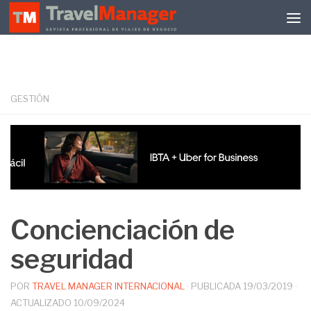
Debajo del contenido
GESTIÓN
Concienciación de
seguridad
POR
TRAVEL MANAGER INTERNACIONAL
· PUBLICADA
19/03/2019
·
ACTUALIZADO
10/09/2024