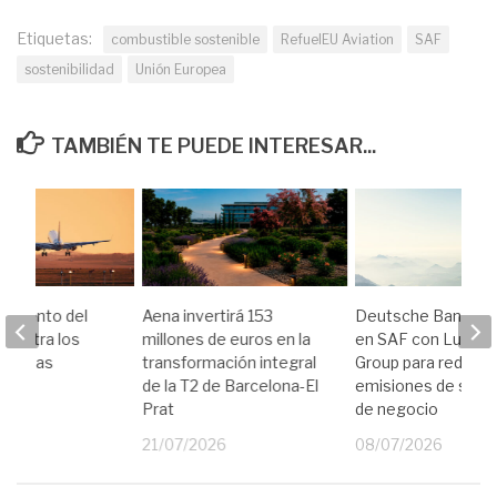
Etiquetas:
combustible sostenible
RefuelEU Aviation
SAF
sostenibilidad
Unión Europea
TAMBIÉN TE PUEDE INTERESAR...
cimiento del
Aena invertirá 153
Deutsche Bank inv
e lastra los
millones de euros en la
en SAF con Luftha
s de las
transformación integral
Group para reducir 
s
de la T2 de Barcelona-El
emisiones de sus v
Prat
de negocio
26
21/07/2026
08/07/2026