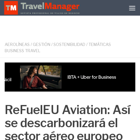
Debajo del contenido
AEROLÍNEAS
/
GESTIÓN
/
SOSTENIBILIDAD
/
TEMÁTICAS
BUSINESS TRAVEL
ReFuelEU Aviation: Así
se descarbonizará el
sector aéreo europeo