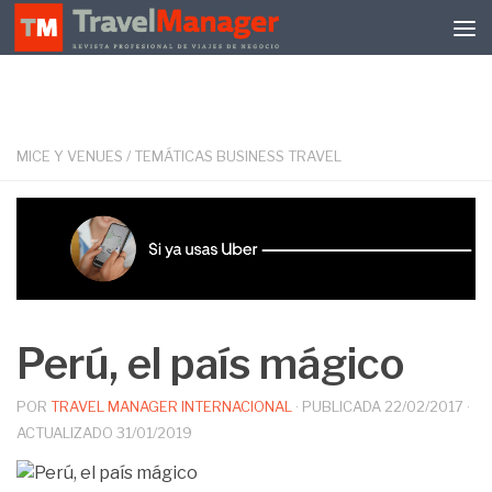
Debajo del contenido
MICE Y VENUES
/
TEMÁTICAS BUSINESS TRAVEL
Perú, el país mágico
POR
TRAVEL MANAGER INTERNACIONAL
· PUBLICADA
22/02/2017
·
ACTUALIZADO
31/01/2019