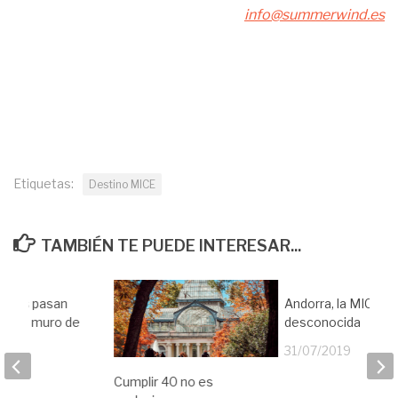
info@summerwind.es
Etiquetas:
Destino MICE
TAMBIÉN TE PUEDE INTERESAR...
íneas pasan
Andorra, la MICE
a del muro de
desconocida
Cuba
31/07/2019
19
Cumplir 40 no es