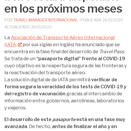
en los próximos meses
POR
TRAVEL MANAGER INTERNACIONAL
· PUBLICADA
26/11/2020
·
ACTUALIZADO
26/11/2020
La
Asociación de Transporte Aéreo Internacional
(IATA,
por sus siglas en inglés) ha anunciado que se
encuentra en la fase final del desarrollo de
Travel Pass
.
Se trata de un
“pasaporte digital” frente al COVID-19
cuyo objetivo es la reapertura segura de las fronteras y
la reactivación del transporte aéreo.
La solución digital de de IATA permitirá
verificar de
forma segura la veracidad de los tests de COVID-19 y
del registro de vacunación
gracias al intercambio de
información entre gobiernos, aerolíneas, laboratorios
y viajeros.
El desarrollo de este
pasaporte
está en una fase muy
avanzada
. De hecho,
antes de finalizar el año y en