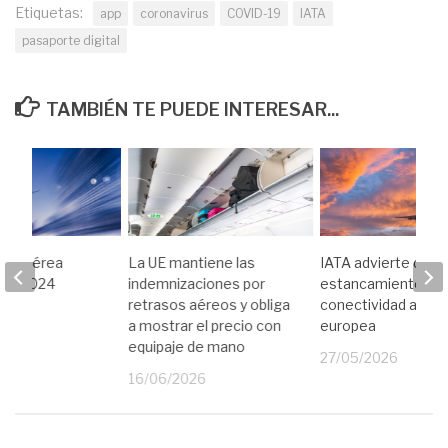
Etiquetas:
app
coronavirus
COVID-19
IATA
pasaporte digital
TAMBIÉN TE PUEDE INTERESAR...
dad aérea
La UE mantiene las
IATA advierte del
en 2024
indemnizaciones por
estancamiento de 
retrasos aéreos y obliga
conectividad aére
25
a mostrar el precio con
europea
equipaje de mano
27/05/2026
16/06/2026